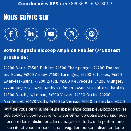
Coordonnées GPS :
46,389036 ° , 6,521304 °
Nous suivre sur
Votre magasin Biocoop Amphion Publier (74500) est
proche de :
74200 Marin, 74500 Publier, 74500 Champanges, 74200 Thonon-
les-Bains, 74200 Armoy, 74500 Larringes, 74500 Féternes, 74500
Evian-les-Bains, 74200 Lyaud, 74500 Neuvecelle, 74200 Allinges,
74200 Reyvroz, 74200 Anthy s/Léman, 74500 St-Paul-en-Chablais,
74500 Maxilly s/Léman, 74500 Vinzier, 74550 Orcier, 74200
Margencel, 74470 Vailly, 74200 La Vernaz, 74200 La Forclaz, 74550
Draillant, 74500 Chevenoz, 74550 Perrignier, 74500 Lugrin, 74470
Afin de vous offrir la meilleure expérience possible, Biocoop utilise
Lullin, 74500 Bernex, 74140 Sciez, 74550 Cervens, 74140 Excenevex
des cookies : pour assurer une performance optimale du site, pour
récolter des statistiques afin d'analyser le trafic et la performance
du site et vous proposer une navigation personnalisée en toute