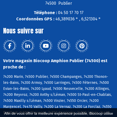
74500 Publier
Téléphone :
04 50 17 70 17
Coordonnées GPS :
46,389036 ° , 6,521304 °
Nous suivre sur
Votre magasin Biocoop Amphion Publier (74500) est
proche de :
74200 Marin, 74500 Publier, 74500 Champanges, 74200 Thonon-
les-Bains, 74200 Armoy, 74500 Larringes, 74500 Féternes, 74500
Evian-les-Bains, 74200 Lyaud, 74500 Neuvecelle, 74200 Allinges,
74200 Reyvroz, 74200 Anthy s/Léman, 74500 St-Paul-en-Chablais,
74500 Maxilly s/Léman, 74500 Vinzier, 74550 Orcier, 74200
Margencel, 74470 Vailly, 74200 La Vernaz, 74200 La Forclaz, 74550
Draillant, 74500 Chevenoz, 74550 Perrignier, 74500 Lugrin, 74470
Afin de vous offrir la meilleure expérience possible, Biocoop utilise