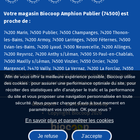
Votre magasin Biocoop Amphion Publier (74500) est
proche de :
74200 Marin, 74500 Publier, 74500 Champanges, 74200 Thonon-
les-Bains, 74200 Armoy, 74500 Larringes, 74500 Féternes, 74500
Evian-les-Bains, 74200 Lyaud, 74500 Neuvecelle, 74200 Allinges,
74200 Reyvroz, 74200 Anthy s/Léman, 74500 St-Paul-en-Chablais,
74500 Maxilly s/Léman, 74500 Vinzier, 74550 Orcier, 74200
Margencel, 74470 Vailly, 74200 La Vernaz, 74200 La Forclaz, 74550
Draillant, 74500 Chevenoz, 74550 Perrignier, 74500 Lugrin, 74470
Afin de vous offrir la meilleure expérience possible, Biocoop utilise
Lullin, 74500 Bernex, 74140 Sciez, 74550 Cervens, 74140 Excenevex
des cookies : pour assurer une performance optimale du site, pour
récolter des statistiques afin d'analyser le trafic et la performance
du site et vous proposer une navigation personnalisée en toute
sécurité. Vous pouvez changer d'avis à tout moment en
Biocoop.fr
Le réseau Biocoop
paramétrant vos cookies. OK pour vous ?
Copyright Biocoop 2026
En savoir plus et paramétrer les cookies
Je refuse
J'accepte