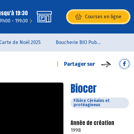
usqu'à 19:30
Courses en ligne
(s’ouvre dans une nouvelle fenêtr
 9h00 - 19h30
Carte de Noël 2025
Boucherie BIO Publier
Partager sur
Biocer
Filière Céréales et
protéagineux
Année de création
1998