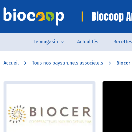
Biocoop A
Le magasin
Actualités
Recette
Accueil
Tous nos paysan.ne.s associé.e.s
Biocer