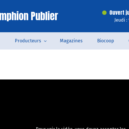
mphion Publier
Ouvert j
Jeudi :
s
Producteurs
Magazines
Biocoop