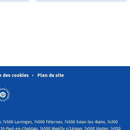
n des cookies
Plan du site
 74500 Larringes, 74500 Féternes, 74500 Evian-les-Bains, 74200
St-Paul-en-Chablais, 74500 Maxilly s/Léman, 74500 Vinzier, 74550