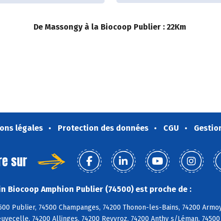
De Massongy à la Biocoop Publier : 22Km
ons légales
Protection des données
CGU
Gestio
re sur
n Biocoop Amphion Publier (74500) est proche de :
500 Publier, 74500 Champanges, 74200 Thonon-les-Bains, 74200 Armoy,
uvecelle, 74200 Allinges, 74200 Reyvroz, 74200 Anthy s/Léman, 74500 