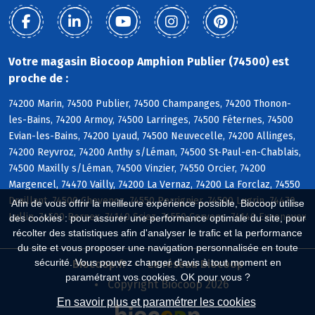
Votre magasin Biocoop Amphion Publier (74500) est
proche de :
74200 Marin, 74500 Publier, 74500 Champanges, 74200 Thonon-
les-Bains, 74200 Armoy, 74500 Larringes, 74500 Féternes, 74500
Evian-les-Bains, 74200 Lyaud, 74500 Neuvecelle, 74200 Allinges,
74200 Reyvroz, 74200 Anthy s/Léman, 74500 St-Paul-en-Chablais,
74500 Maxilly s/Léman, 74500 Vinzier, 74550 Orcier, 74200
Margencel, 74470 Vailly, 74200 La Vernaz, 74200 La Forclaz, 74550
Draillant, 74500 Chevenoz, 74550 Perrignier, 74500 Lugrin, 74470
Afin de vous offrir la meilleure expérience possible, Biocoop utilise
Lullin, 74500 Bernex, 74140 Sciez, 74550 Cervens, 74140 Excenevex
des cookies : pour assurer une performance optimale du site, pour
récolter des statistiques afin d'analyser le trafic et la performance
du site et vous proposer une navigation personnalisée en toute
sécurité. Vous pouvez changer d'avis à tout moment en
Biocoop.fr
Le réseau Biocoop
paramétrant vos cookies. OK pour vous ?
Copyright Biocoop 2026
En savoir plus et paramétrer les cookies