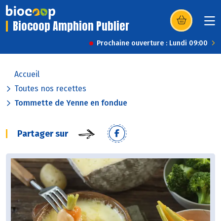
Biocoop Amphion Publier
(s’ouvre dans u
Prochaine ouverture : Lundi 09:00
Accueil
Toutes nos recettes
Tommette de Yenne en fondue
Partager sur