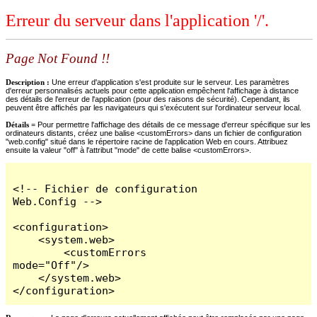
Erreur du serveur dans l'application '/'.
Page Not Found !!
Description :
Une erreur d'application s'est produite sur le serveur. Les paramètres
d'erreur personnalisés actuels pour cette application empêchent l'affichage à distance
des détails de l'erreur de l'application (pour des raisons de sécurité). Cependant, ils
peuvent être affichés par les navigateurs qui s'exécutent sur l'ordinateur serveur local.
Détails =
Pour permettre l'affichage des détails de ce message d'erreur spécifique sur les
ordinateurs distants, créez une balise <customErrors> dans un fichier de configuration
"web.config" situé dans le répertoire racine de l'application Web en cours. Attribuez
ensuite la valeur "off" à l'attribut "mode" de cette balise <customErrors>.
<!-- Fichier de configuration 
Web.Config -->

<configuration>

    <system.web>

        <customErrors 
mode="Off"/>

    </system.web>

</configuration>