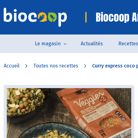
Biocoop A
Le magasin
Actualités
Recette
Accueil
Toutes nos recettes
Curry express coco 