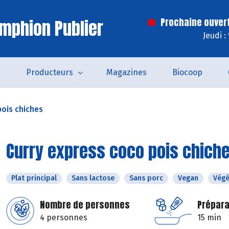
mphion Publier
Prochaine ouver
Jeudi :
s
Producteurs
Magazines
Biocoop
pois chiches
Curry express coco pois chich
Plat principal
Sans lactose
Sans porc
Vegan
Végé
Nombre de personnes
Prépara
4 personnes
15 min