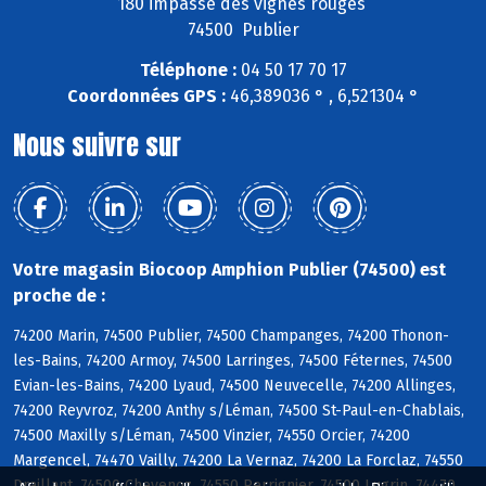
180 impasse des vignes rouges
74500 Publier
Téléphone :
04 50 17 70 17
Coordonnées GPS :
46,389036 ° , 6,521304 °
Nous suivre sur
Votre magasin Biocoop Amphion Publier (74500) est
proche de :
74200 Marin, 74500 Publier, 74500 Champanges, 74200 Thonon-
les-Bains, 74200 Armoy, 74500 Larringes, 74500 Féternes, 74500
Evian-les-Bains, 74200 Lyaud, 74500 Neuvecelle, 74200 Allinges,
74200 Reyvroz, 74200 Anthy s/Léman, 74500 St-Paul-en-Chablais,
74500 Maxilly s/Léman, 74500 Vinzier, 74550 Orcier, 74200
Margencel, 74470 Vailly, 74200 La Vernaz, 74200 La Forclaz, 74550
Draillant, 74500 Chevenoz, 74550 Perrignier, 74500 Lugrin, 74470