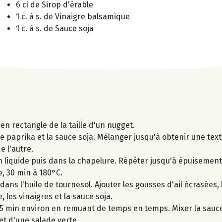
6 cl de Sirop d'érable
1 c. à s. de Vinaigre balsamique
1 c. à s. de Sauce soja
en rectangle de la taille d'un nugget.
 le paprika et la sauce soja. Mélanger jusqu'à obtenir une text
e l'autre.
on liquide puis dans la chapelure. Répéter jusqu'à épuisement
, 30 min à 180°C.
 dans l'huile de tournesol. Ajouter les gousses d'ail écrasées,
, les vinaigres et la sauce soja.
t 15 min environ en remuant de temps en temps. Mixer la sauce
t d'une salade verte.