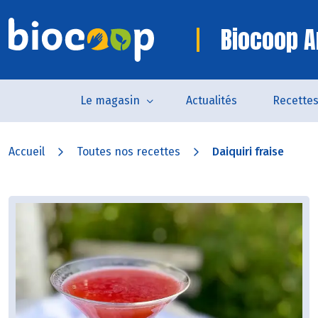
Biocoop A
Le magasin
Actualités
Recette
Accueil
Toutes nos recettes
Daiquiri fraise