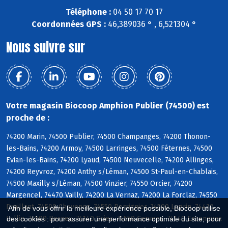
Téléphone :
04 50 17 70 17
Coordonnées GPS :
46,389036 ° , 6,521304 °
Nous suivre sur
Votre magasin Biocoop Amphion Publier (74500) est
proche de :
74200 Marin, 74500 Publier, 74500 Champanges, 74200 Thonon-
les-Bains, 74200 Armoy, 74500 Larringes, 74500 Féternes, 74500
Evian-les-Bains, 74200 Lyaud, 74500 Neuvecelle, 74200 Allinges,
74200 Reyvroz, 74200 Anthy s/Léman, 74500 St-Paul-en-Chablais,
74500 Maxilly s/Léman, 74500 Vinzier, 74550 Orcier, 74200
Margencel, 74470 Vailly, 74200 La Vernaz, 74200 La Forclaz, 74550
Draillant, 74500 Chevenoz, 74550 Perrignier, 74500 Lugrin, 74470
Afin de vous offrir la meilleure expérience possible, Biocoop utilise
Lullin, 74500 Bernex, 74140 Sciez, 74550 Cervens, 74140 Excenevex
des cookies : pour assurer une performance optimale du site, pour