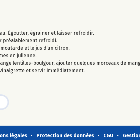
u. Égoutter, égrainer et laisser refroidir.
ur préalablement refroidi.
 moutarde et le jus d’un citron.
mes en julienne.
lange lentilles-boulgour, ajouter quelques morceaux de ma
vinaigrette et servir immédiatement.
ons légales
Protection des données
CGU
Gestio