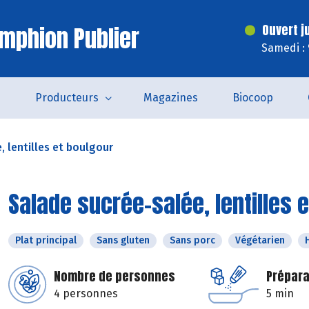
mphion Publier
Ouvert j
Samedi :
s
Producteurs
Magazines
Biocoop
, lentilles et boulgour
Salade sucrée-salée, lentilles 
Plat principal
Sans gluten
Sans porc
Végétarien
Nombre de personnes
Prépara
4 personnes
5 min