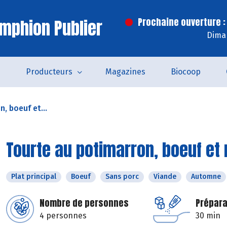
mphion Publier
Prochaine ouverture :
Dima
s
Producteurs
Magazines
Biocoop
, boeuf et...
Tourte au potimarron, boeuf et
Plat principal
Boeuf
Sans porc
Viande
Automne
Nombre de personnes
Prépara
4 personnes
30 min