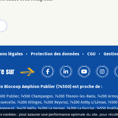
ons légales
Protection des données
CGU
Gestio
re sur
n Biocoop Amphion Publier (74500) est proche de :
500 Publier, 74500 Champanges, 74200 Thonon-les-Bains, 74200 Armoy,
uvecelle, 74200 Allinges, 74200 Reyvroz, 74200 Anthy s/Léman, 74500 
argencel, 74470 Vailly, 74200 La Vernaz, 74200 La Forclaz, 74550 Drailla
74140 Sciez, 74550 Cervens, 74140 Excenevex
es cookies : pour assurer une performance optimale du site, pour récolter