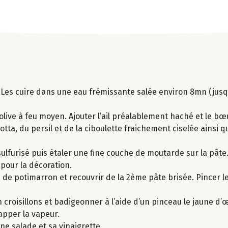
 Les cuire dans une eau frémissante salée environ 8mn (jusqu
 d’olive à feu moyen. Ajouter l’ail préalablement haché et le b
cotta, du persil et de la ciboulette fraichement ciselée ainsi 
ulfurisé puis étaler une fine couche de moutarde sur la pât
 pour la décoration.
s de potimarron et recouvrir de la 2ème pâte brisée. Pincer le
 croisillons et badigeonner à l’aide d’un pinceau le jaune d’
happer la vapeur.
e salade et sa vinaigrette.