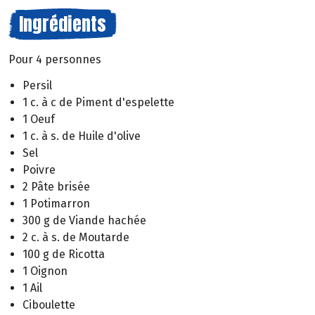
Ingrédients
Pour 4 personnes
Persil
1 c. à c de Piment d'espelette
1 Oeuf
1 c. à s. de Huile d'olive
Sel
Poivre
2 Pâte brisée
1 Potimarron
300 g de Viande hachée
2 c. à s. de Moutarde
100 g de Ricotta
1 Oignon
1 Ail
Ciboulette