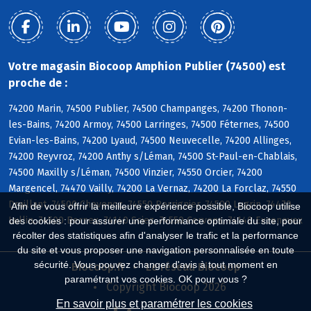
Votre magasin Biocoop Amphion Publier (74500) est
proche de :
74200 Marin, 74500 Publier, 74500 Champanges, 74200 Thonon-
les-Bains, 74200 Armoy, 74500 Larringes, 74500 Féternes, 74500
Evian-les-Bains, 74200 Lyaud, 74500 Neuvecelle, 74200 Allinges,
74200 Reyvroz, 74200 Anthy s/Léman, 74500 St-Paul-en-Chablais,
74500 Maxilly s/Léman, 74500 Vinzier, 74550 Orcier, 74200
Margencel, 74470 Vailly, 74200 La Vernaz, 74200 La Forclaz, 74550
Draillant, 74500 Chevenoz, 74550 Perrignier, 74500 Lugrin, 74470
Afin de vous offrir la meilleure expérience possible, Biocoop utilise
Lullin, 74500 Bernex, 74140 Sciez, 74550 Cervens, 74140 Excenevex
des cookies : pour assurer une performance optimale du site, pour
récolter des statistiques afin d'analyser le trafic et la performance
du site et vous proposer une navigation personnalisée en toute
sécurité. Vous pouvez changer d'avis à tout moment en
Biocoop.fr
Le réseau Biocoop
paramétrant vos cookies. OK pour vous ?
Copyright Biocoop 2026
En savoir plus et paramétrer les cookies