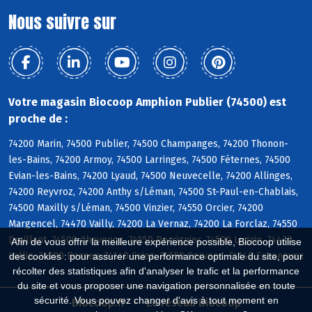
Nous suivre sur
Votre magasin Biocoop Amphion Publier (74500) est
proche de :
74200 Marin, 74500 Publier, 74500 Champanges, 74200 Thonon-
les-Bains, 74200 Armoy, 74500 Larringes, 74500 Féternes, 74500
Evian-les-Bains, 74200 Lyaud, 74500 Neuvecelle, 74200 Allinges,
74200 Reyvroz, 74200 Anthy s/Léman, 74500 St-Paul-en-Chablais,
74500 Maxilly s/Léman, 74500 Vinzier, 74550 Orcier, 74200
Margencel, 74470 Vailly, 74200 La Vernaz, 74200 La Forclaz, 74550
Draillant, 74500 Chevenoz, 74550 Perrignier, 74500 Lugrin, 74470
Afin de vous offrir la meilleure expérience possible, Biocoop utilise
Lullin, 74500 Bernex, 74140 Sciez, 74550 Cervens, 74140 Excenevex
des cookies : pour assurer une performance optimale du site, pour
récolter des statistiques afin d'analyser le trafic et la performance
du site et vous proposer une navigation personnalisée en toute
sécurité. Vous pouvez changer d'avis à tout moment en
Biocoop.fr
Le réseau Biocoop