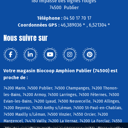
180 impasse des vignes rouges
74500 Publier
Téléphone :
04 50 17 70 17
Coordonnées GPS :
46,389036 ° , 6,521304 °
Nous suivre sur
Votre magasin Biocoop Amphion Publier (74500) est
proche de :
74200 Marin, 74500 Publier, 74500 Champanges, 74200 Thonon-
les-Bains, 74200 Armoy, 74500 Larringes, 74500 Féternes, 74500
Evian-les-Bains, 74200 Lyaud, 74500 Neuvecelle, 74200 Allinges,
74200 Reyvroz, 74200 Anthy s/Léman, 74500 St-Paul-en-Chablais,
74500 Maxilly s/Léman, 74500 Vinzier, 74550 Orcier, 74200
Margencel, 74470 Vailly, 74200 La Vernaz, 74200 La Forclaz, 74550
Draillant, 74500 Chevenoz, 74550 Perrignier, 74500 Lugrin, 74470