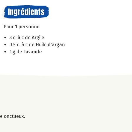
Ingrédients
Pour 1 personne
3 c. à c de Argile
0.5 c. à c de Huile d'argan
1 g de Lavande
ge onctueux.