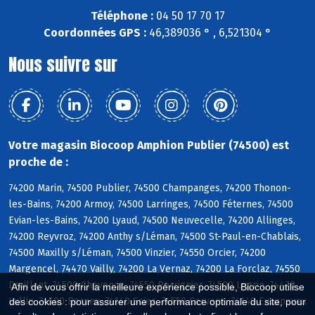
Téléphone :
04 50 17 70 17
Coordonnées GPS :
46,389036 ° , 6,521304 °
Nous suivre sur
Votre magasin Biocoop Amphion Publier (74500) est
proche de :
74200 Marin, 74500 Publier, 74500 Champanges, 74200 Thonon-
les-Bains, 74200 Armoy, 74500 Larringes, 74500 Féternes, 74500
Evian-les-Bains, 74200 Lyaud, 74500 Neuvecelle, 74200 Allinges,
74200 Reyvroz, 74200 Anthy s/Léman, 74500 St-Paul-en-Chablais,
74500 Maxilly s/Léman, 74500 Vinzier, 74550 Orcier, 74200
Margencel, 74470 Vailly, 74200 La Vernaz, 74200 La Forclaz, 74550
Draillant, 74500 Chevenoz, 74550 Perrignier, 74500 Lugrin, 74470
Afin de vous offrir la meilleure expérience possible, Biocoop utilise
Lullin, 74500 Bernex, 74140 Sciez, 74550 Cervens, 74140 Excenevex
des cookies : pour assurer une performance optimale du site, pour