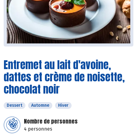
Entremet au lait d'avoine,
dattes et crème de noisette,
chocolat noir
Dessert
Automne
Hiver
Nombre de personnes
4 personnes