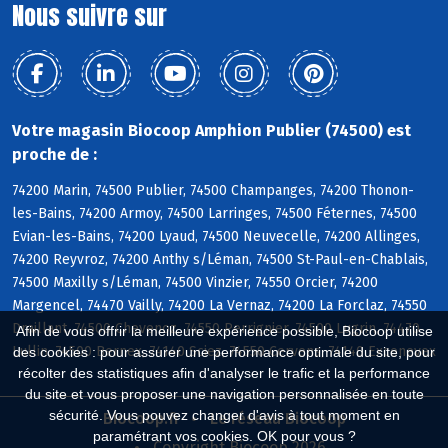
Nous suivre sur
Votre magasin Biocoop Amphion Publier (74500) est
proche de :
74200 Marin, 74500 Publier, 74500 Champanges, 74200 Thonon-
les-Bains, 74200 Armoy, 74500 Larringes, 74500 Féternes, 74500
Evian-les-Bains, 74200 Lyaud, 74500 Neuvecelle, 74200 Allinges,
74200 Reyvroz, 74200 Anthy s/Léman, 74500 St-Paul-en-Chablais,
74500 Maxilly s/Léman, 74500 Vinzier, 74550 Orcier, 74200
Margencel, 74470 Vailly, 74200 La Vernaz, 74200 La Forclaz, 74550
Draillant, 74500 Chevenoz, 74550 Perrignier, 74500 Lugrin, 74470
Afin de vous offrir la meilleure expérience possible, Biocoop utilise
Lullin, 74500 Bernex, 74140 Sciez, 74550 Cervens, 74140 Excenevex
des cookies : pour assurer une performance optimale du site, pour
récolter des statistiques afin d'analyser le trafic et la performance
du site et vous proposer une navigation personnalisée en toute
sécurité. Vous pouvez changer d'avis à tout moment en
Biocoop.fr
Le réseau Biocoop
paramétrant vos cookies. OK pour vous ?
Copyright Biocoop 2026