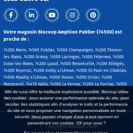
Votre magasin Biocoop Amphion Publier (74500) est
proche de :
74200 Marin, 74500 Publier, 74500 Champanges, 74200 Thonon-
les-Bains, 74200 Armoy, 74500 Larringes, 74500 Féternes, 74500
Evian-les-Bains, 74200 Lyaud, 74500 Neuvecelle, 74200 Allinges,
74200 Reyvroz, 74200 Anthy s/Léman, 74500 St-Paul-en-Chablais,
74500 Maxilly s/Léman, 74500 Vinzier, 74550 Orcier, 74200
Margencel, 74470 Vailly, 74200 La Vernaz, 74200 La Forclaz, 74550
Draillant, 74500 Chevenoz, 74550 Perrignier, 74500 Lugrin, 74470
Afin de vous offrir la meilleure expérience possible, Biocoop utilise
Lullin, 74500 Bernex, 74140 Sciez, 74550 Cervens, 74140 Excenevex
des cookies : pour assurer une performance optimale du site, pour
récolter des statistiques afin d'analyser le trafic et la performance
du site et vous proposer une navigation personnalisée en toute
sécurité. Vous pouvez changer d'avis à tout moment en
Biocoop.fr
Le réseau Biocoop
paramétrant vos cookies. OK pour vous ?
Copyright Biocoop 2026