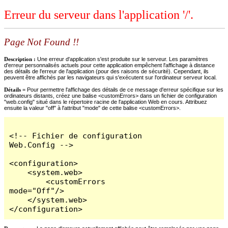
Erreur du serveur dans l'application '/'.
Page Not Found !!
Description :
Une erreur d'application s'est produite sur le serveur. Les paramètres
d'erreur personnalisés actuels pour cette application empêchent l'affichage à distance
des détails de l'erreur de l'application (pour des raisons de sécurité). Cependant, ils
peuvent être affichés par les navigateurs qui s'exécutent sur l'ordinateur serveur local.
Détails =
Pour permettre l'affichage des détails de ce message d'erreur spécifique sur les
ordinateurs distants, créez une balise <customErrors> dans un fichier de configuration
"web.config" situé dans le répertoire racine de l'application Web en cours. Attribuez
ensuite la valeur "off" à l'attribut "mode" de cette balise <customErrors>.
<!-- Fichier de configuration 
Web.Config -->

<configuration>

    <system.web>

        <customErrors 
mode="Off"/>

    </system.web>

</configuration>