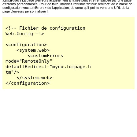
Remarques :
La page d'erreurs actuellement affichée peut être remplacée par une page
d'erreurs personnalisée. Pour ce faire, modifiez l'attribut "defaultRedirect" de la balise de
configuration <customErrors> de l'application, de sorte qu'il pointe vers une URL de la
page d'erreurs personnalisée !
<!-- Fichier de configuration 
Web.Config -->

<configuration>

    <system.web>

        <customErrors 
mode="RemoteOnly" 
defaultRedirect="mycustompage.h
tm"/>

    </system.web>

</configuration>