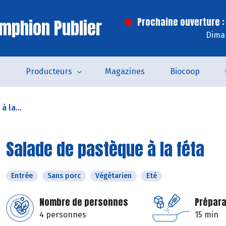
mphion Publier
Prochaine ouverture :
Dima
s
Producteurs
Magazines
Biocoop
 la...
Salade de pastèque à la féta
Entrée
Sans porc
Végétarien
Eté
Nombre de personnes
Prépara
4 personnes
15 min