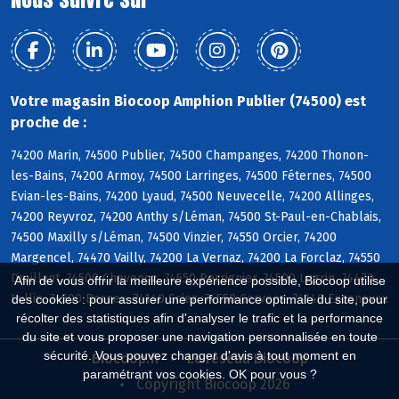
Votre magasin Biocoop Amphion Publier (74500) est
proche de :
74200 Marin, 74500 Publier, 74500 Champanges, 74200 Thonon-
les-Bains, 74200 Armoy, 74500 Larringes, 74500 Féternes, 74500
Evian-les-Bains, 74200 Lyaud, 74500 Neuvecelle, 74200 Allinges,
74200 Reyvroz, 74200 Anthy s/Léman, 74500 St-Paul-en-Chablais,
74500 Maxilly s/Léman, 74500 Vinzier, 74550 Orcier, 74200
Margencel, 74470 Vailly, 74200 La Vernaz, 74200 La Forclaz, 74550
Draillant, 74500 Chevenoz, 74550 Perrignier, 74500 Lugrin, 74470
Afin de vous offrir la meilleure expérience possible, Biocoop utilise
Lullin, 74500 Bernex, 74140 Sciez, 74550 Cervens, 74140 Excenevex
des cookies : pour assurer une performance optimale du site, pour
récolter des statistiques afin d'analyser le trafic et la performance
du site et vous proposer une navigation personnalisée en toute
sécurité. Vous pouvez changer d'avis à tout moment en
Biocoop.fr
Le réseau Biocoop
paramétrant vos cookies. OK pour vous ?
Copyright Biocoop 2026