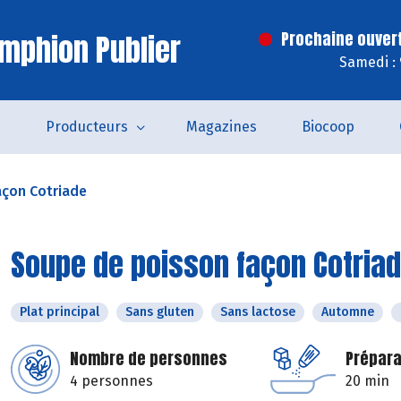
mphion Publier
Prochaine ouver
Samedi :
s
Producteurs
Magazines
Biocoop
açon Cotriade
Soupe de poisson façon Cotria
Plat principal
Sans gluten
Sans lactose
Automne
Nombre de personnes
Prépara
4 personnes
20 min