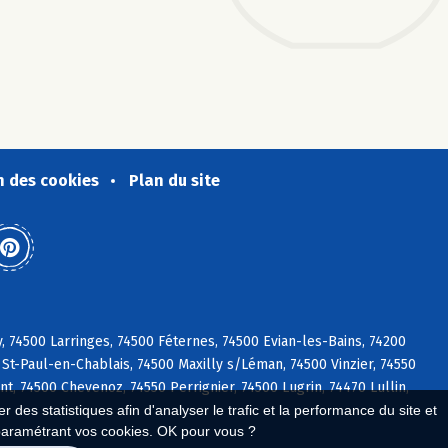
n des cookies
Plan du site
 74500 Larringes, 74500 Féternes, 74500 Evian-les-Bains, 74200
St-Paul-en-Chablais, 74500 Maxilly s/Léman, 74500 Vinzier, 74550
nt, 74500 Chevenoz, 74550 Perrignier, 74500 Lugrin, 74470 Lullin,
 des statistiques afin d'analyser le trafic et la performance du site et
paramétrant vos cookies. OK pour vous ?