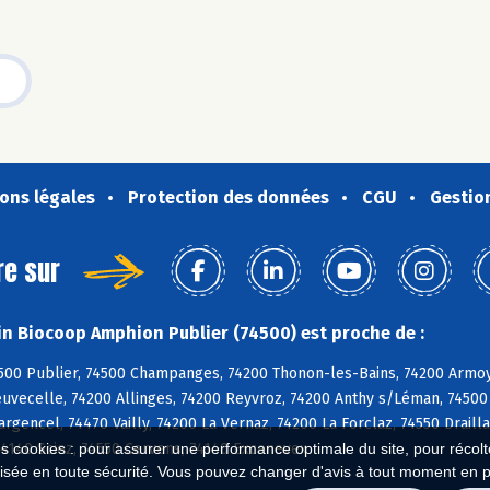
ons légales
Protection des données
CGU
Gestio
re sur
n Biocoop Amphion Publier (74500) est proche de :
500 Publier, 74500 Champanges, 74200 Thonon-les-Bains, 74200 Armoy,
uvecelle, 74200 Allinges, 74200 Reyvroz, 74200 Anthy s/Léman, 74500 
argencel, 74470 Vailly, 74200 La Vernaz, 74200 La Forclaz, 74550 Drailla
74140 Sciez, 74550 Cervens, 74140 Excenevex
es cookies : pour assurer une performance optimale du site, pour récolter
isée en toute sécurité. Vous pouvez changer d'avis à tout moment en 