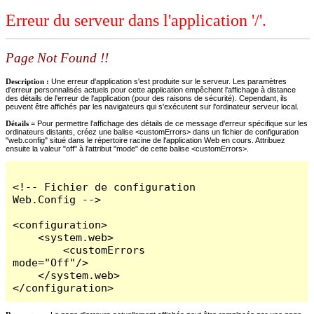
Erreur du serveur dans l'application '/'.
Page Not Found !!
Description :
Une erreur d'application s'est produite sur le serveur. Les paramètres
d'erreur personnalisés actuels pour cette application empêchent l'affichage à distance
des détails de l'erreur de l'application (pour des raisons de sécurité). Cependant, ils
peuvent être affichés par les navigateurs qui s'exécutent sur l'ordinateur serveur local.
Détails =
Pour permettre l'affichage des détails de ce message d'erreur spécifique sur les
ordinateurs distants, créez une balise <customErrors> dans un fichier de configuration
"web.config" situé dans le répertoire racine de l'application Web en cours. Attribuez
ensuite la valeur "off" à l'attribut "mode" de cette balise <customErrors>.
<!-- Fichier de configuration 
Web.Config -->

<configuration>

    <system.web>

        <customErrors 
mode="Off"/>

    </system.web>

</configuration>