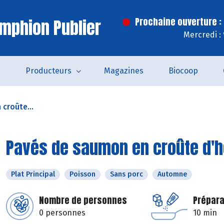
mphion Publier
Prochaine ouverture :
Mercredi :
s
Producteurs
Magazines
Biocoop
croûte...
Pavés de saumon en croûte d'
Plat Principal
Poisson
Sans porc
Automne
Nombre de personnes
Prépara
0 personnes
10 min