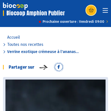
Biocoop Amphion Publier
(s’ouvre dans u
Prochaine ouverture : Vendredi 09:00
Accueil
Toutes nos recettes
Verrine exotique crémeuse à l'ananas...
Partager sur