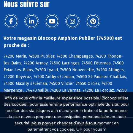
Nous suivre sur
Votre magasin Biocoop Amphion Publier (74500) est
proche de :
74200 Marin, 74500 Publier, 74500 Champanges, 74200 Thonon-
les-Bains, 74200 Armoy, 74500 Larringes, 74500 Féternes, 74500
Evian-les-Bains, 74200 Lyaud, 74500 Neuvecelle, 74200 Allinges,
74200 Reyvroz, 74200 Anthy s/Léman, 74500 St-Paul-en-Chablais,
74500 Maxilly s/Léman, 74500 Vinzier, 74550 Orcier, 74200
Margencel, 74470 Vailly, 74200 La Vernaz, 74200 La Forclaz, 74550
Draillant, 74500 Chevenoz, 74550 Perrignier, 74500 Lugrin, 74470
Afin de vous offrir la meilleure expérience possible, Biocoop utilise
Lullin, 74500 Bernex, 74140 Sciez, 74550 Cervens, 74140 Excenevex
des cookies : pour assurer une performance optimale du site, pour
récolter des statistiques afin d'analyser le trafic et la performance
du site et vous proposer une navigation personnalisée en toute
sécurité. Vous pouvez changer d'avis à tout moment en
Biocoop.fr
Le réseau Biocoop
paramétrant vos cookies. OK pour vous ?
Copyright Biocoop 2026