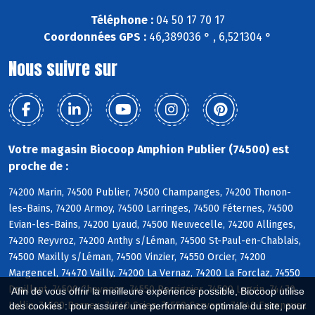
Téléphone :
04 50 17 70 17
Coordonnées GPS :
46,389036 ° , 6,521304 °
Nous suivre sur
Votre magasin Biocoop Amphion Publier (74500) est
proche de :
74200 Marin, 74500 Publier, 74500 Champanges, 74200 Thonon-
les-Bains, 74200 Armoy, 74500 Larringes, 74500 Féternes, 74500
Evian-les-Bains, 74200 Lyaud, 74500 Neuvecelle, 74200 Allinges,
74200 Reyvroz, 74200 Anthy s/Léman, 74500 St-Paul-en-Chablais,
74500 Maxilly s/Léman, 74500 Vinzier, 74550 Orcier, 74200
Margencel, 74470 Vailly, 74200 La Vernaz, 74200 La Forclaz, 74550
Draillant, 74500 Chevenoz, 74550 Perrignier, 74500 Lugrin, 74470
Afin de vous offrir la meilleure expérience possible, Biocoop utilise
Lullin, 74500 Bernex, 74140 Sciez, 74550 Cervens, 74140 Excenevex
des cookies : pour assurer une performance optimale du site, pour