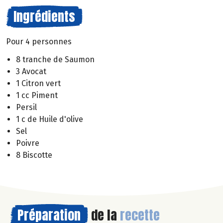
Ingrédients
Pour 4 personnes
8 tranche de Saumon
3 Avocat
1 Citron vert
1 cc Piment
Persil
1 c de Huile d'olive
Sel
Poivre
8 Biscotte
Préparation
de la
recette