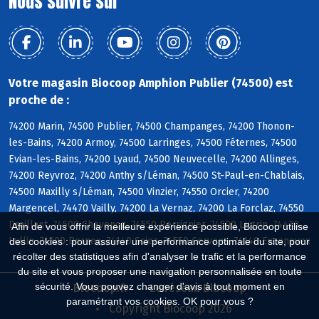
Nous suivre sur
Votre magasin Biocoop Amphion Publier (74500) est
proche de :
74200 Marin, 74500 Publier, 74500 Champanges, 74200 Thonon-
les-Bains, 74200 Armoy, 74500 Larringes, 74500 Féternes, 74500
Evian-les-Bains, 74200 Lyaud, 74500 Neuvecelle, 74200 Allinges,
74200 Reyvroz, 74200 Anthy s/Léman, 74500 St-Paul-en-Chablais,
74500 Maxilly s/Léman, 74500 Vinzier, 74550 Orcier, 74200
Margencel, 74470 Vailly, 74200 La Vernaz, 74200 La Forclaz, 74550
Draillant, 74500 Chevenoz, 74550 Perrignier, 74500 Lugrin, 74470
Afin de vous offrir la meilleure expérience possible, Biocoop utilise
Lullin, 74500 Bernex, 74140 Sciez, 74550 Cervens, 74140 Excenevex
des cookies : pour assurer une performance optimale du site, pour
récolter des statistiques afin d'analyser le trafic et la performance
du site et vous proposer une navigation personnalisée en toute
sécurité. Vous pouvez changer d'avis à tout moment en
Biocoop.fr
Le réseau Biocoop
paramétrant vos cookies. OK pour vous ?
Copyright Biocoop 2026