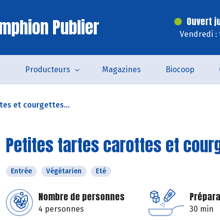
mphion Publier
Ouvert j
Vendredi :
s
Producteurs
Magazines
Biocoop
tes et courgettes...
Petites tartes carottes et cour
Entrée
Végétarien
Eté
Nombre de personnes
Prépara
4 personnes
30 min