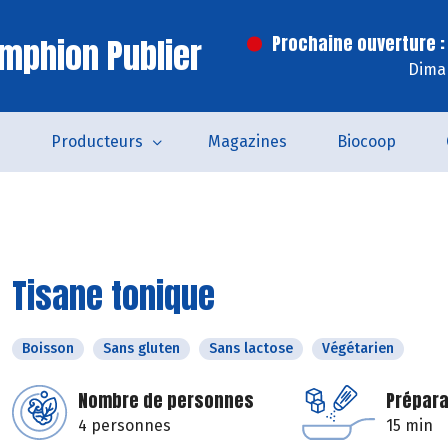
mphion Publier
Prochaine ouverture :
Dima
s
Producteurs
Magazines
Biocoop
Tisane tonique
Boisson
Sans gluten
Sans lactose
Végétarien
Nombre de personnes
Prépara
4 personnes
15 min