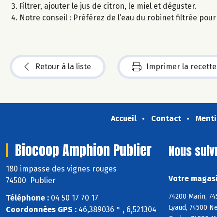
Filtrer, ajouter le jus de citron, le miel et déguster.
Notre conseil : Préférez de l’eau du robinet filtrée pou
Retour à la liste
Imprimer la recette
Accueil
Contact
Menti
Biocoop Amphion Publier
Nous suiv
180 impasse des vignes rouges
Votre magasi
74500 Publier
74200 Marin, 74
Téléphone :
04 50 17 70 17
Lyaud, 74500 Ne
Coordonnées GPS :
46,389036 ° , 6,521304