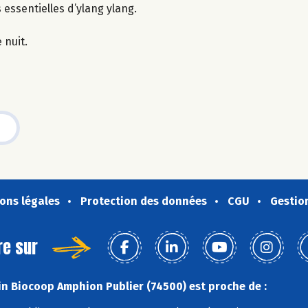
s essentielles d’ylang ylang.
 nuit.
ons légales
Protection des données
CGU
Gestio
re sur
n Biocoop Amphion Publier (74500) est proche de :