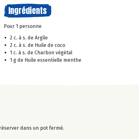
Ingrédients
Pour 1 personne
2 c. à s. de Argile
2 c. à s. de Huile de coco
1 c. à s. de Charbon végétal
1 g de Huile essentielle menthe
réserver dans un pot fermé.