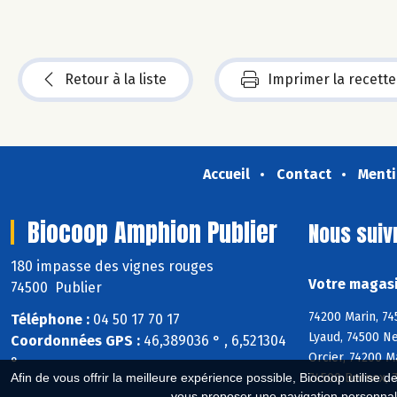
Retour à la liste
Imprimer la recette
Accueil
Contact
Menti
Biocoop Amphion Publier
Nous suiv
180 impasse des vignes rouges
Votre magasi
74500 Publier
74200 Marin, 74
Téléphone :
04 50 17 70 17
Lyaud, 74500 Ne
Coordonnées GPS :
46,389036 ° , 6,521304
Orcier, 74200 M
°
74500 Bernex, 
Afin de vous offrir la meilleure expérience possible, Biocoop utilise d
vous proposer une navigation personnal