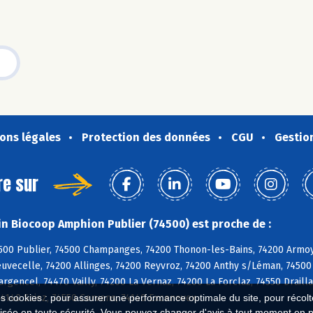
ons légales
Protection des données
CGU
Gestio
re sur
n Biocoop Amphion Publier (74500) est proche de :
500 Publier, 74500 Champanges, 74200 Thonon-les-Bains, 74200 Armoy,
uvecelle, 74200 Allinges, 74200 Reyvroz, 74200 Anthy s/Léman, 74500 
argencel, 74470 Vailly, 74200 La Vernaz, 74200 La Forclaz, 74550 Drailla
74140 Sciez, 74550 Cervens, 74140 Excenevex
es cookies : pour assurer une performance optimale du site, pour récolter
isée en toute sécurité. Vous pouvez changer d'avis à tout moment en 