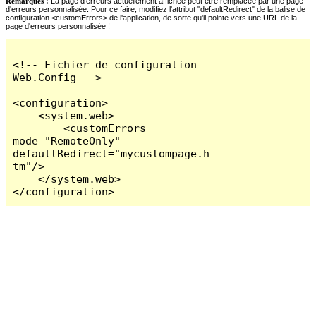
Remarques :
La page d'erreurs actuellement affichée peut être remplacée par une page
d'erreurs personnalisée. Pour ce faire, modifiez l'attribut "defaultRedirect" de la balise de
configuration <customErrors> de l'application, de sorte qu'il pointe vers une URL de la
page d'erreurs personnalisée !
<!-- Fichier de configuration 
Web.Config -->

<configuration>

    <system.web>

        <customErrors 
mode="RemoteOnly" 
defaultRedirect="mycustompage.h
tm"/>

    </system.web>

</configuration>