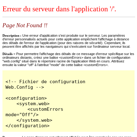
Erreur du serveur dans l'application '/'.
Page Not Found !!
Description :
Une erreur d'application s'est produite sur le serveur. Les paramètres
d'erreur personnalisés actuels pour cette application empêchent l'affichage à distance
des détails de l'erreur de l'application (pour des raisons de sécurité). Cependant, ils
peuvent être affichés par les navigateurs qui s'exécutent sur l'ordinateur serveur local.
Détails =
Pour permettre l'affichage des détails de ce message d'erreur spécifique sur les
ordinateurs distants, créez une balise <customErrors> dans un fichier de configuration
"web.config" situé dans le répertoire racine de l'application Web en cours. Attribuez
ensuite la valeur "off" à l'attribut "mode" de cette balise <customErrors>.
<!-- Fichier de configuration 
Web.Config -->

<configuration>

    <system.web>

        <customErrors 
mode="Off"/>

    </system.web>

</configuration>